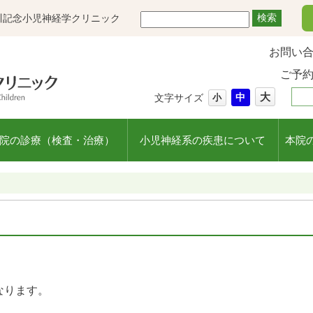
川記念小児神経学クリニック
お問い
ご予
大
中
文字サイズ
小
院の診療（検査・治療）
小児神経系の疾患について
本院
なります。