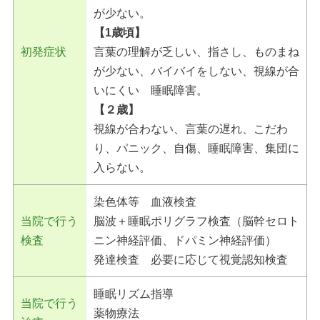
が少ない。
【1歳頃】
初発症状
言葉の理解が乏しい、指さし、ものまね
が少ない、バイバイをしない、視線が合
いにくい 睡眠障害。
【２歳】
視線が合わない、言葉の遅れ、こだわ
り、パニック、自傷、睡眠障害、集団に
入らない。
染色体等 血液検査
当院で行う
脳波＋睡眠ポリグラフ検査（脳幹セロト
検査
ニン神経評価、ドパミン神経評価）
発達検査 必要に応じて視覚認知検査
睡眠リズム指導
当院で行う
薬物療法