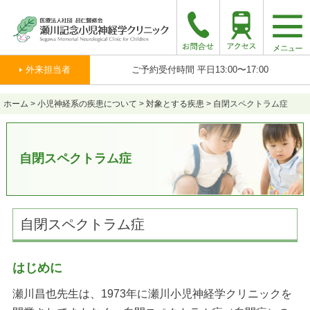
togg
navi
外来担当者
ご予約受付時間 平日13:00〜17:00
ホーム
>
小児神経系の疾患について
>
対象とする疾患
>
自閉スペクトラム症
自閉スペクトラム症
自閉スペクトラム症
はじめに
瀬川昌也先生は、1973年に瀬川小児神経学クリニックを