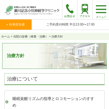
togg
navi
外来担当者
ご予約受付時間 平日13:00〜17:00
ホーム
>
当院の診療（検査・治療）
>
治療方針
治療方針
について
治療
睡眠覚醒リズムの指導とロコモーションのすす
め