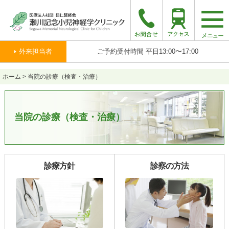
togg
navi
外来担当者
ご予約受付時間 平日13:00〜17:00
ホーム
>
当院の診療（検査・治療）
当院の診療（検査・治療）
診療方針
診察の方法