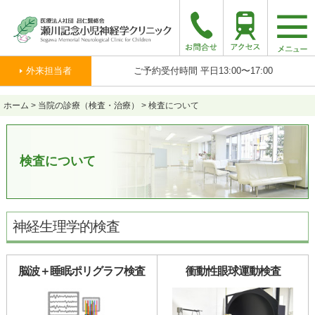
togg
navi
外来担当者
ご予約受付時間 平日13:00〜17:00
ホーム
>
当院の診療（検査・治療）
>
検査について
検査について
神経生理学的検査
脳波＋睡眠ポリグラフ検査
衝動性眼球運動検査