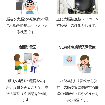
脳波を大脳の神経細胞の電
主に大脳基底核（ドパミン
気活動を頭皮上からとらえ
神経系）の評価をします。
る検査です。
表面筋電図
SEP(体性感覚誘導電位)
筋肉の緊張の程度や左右
末梢神経より脊椎から脳
差、反射をみることで、症
幹・大脳皮質に到達する経
状の重症度や病態を評価し
路の機能が正常かどうかを
ます。
みる検査です。