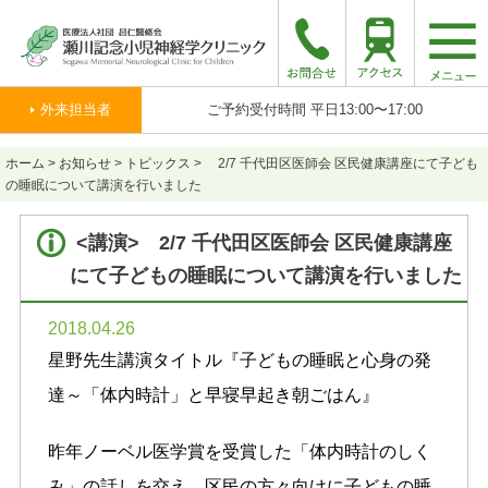
togg
navi
外来担当者
ご予約受付時間 平日13:00〜17:00
ホーム
>
お知らせ
>
トピックス
>
2/7 千代田区医師会 区民健康講座にて子ども
の睡眠について講演を行いました
<講演> 2/7 千代田区医師会 区民健康講座
にて子どもの睡眠について講演を行いました
2018.04.26
星野先生講演タイトル『子どもの睡眠と心身の発
達～「体内時計」と早寝早起き朝ごはん』
昨年ノーベル医学賞を受賞した「体内時計のしく
み」の話しを交え、区民の方々向けに子どもの睡