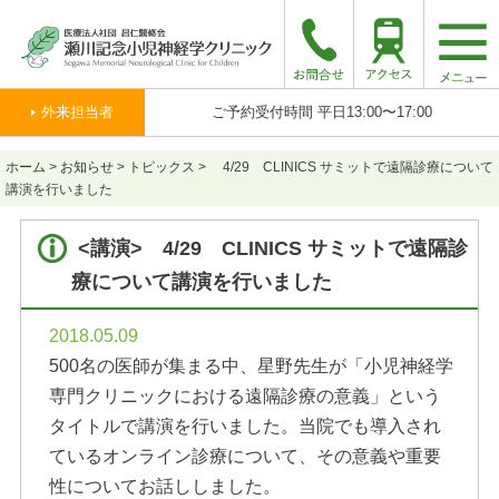
togg
navi
外来担当者
ご予約受付時間 平日13:00〜17:00
ホーム
>
お知らせ
>
トピックス
>
4/29 CLINICS サミットで遠隔診療について
講演を行いました
<講演> 4/29 CLINICS サミットで遠隔診
療について講演を行いました
2018.05.09
500名の医師が集まる中、星野先生が「小児神経学
専門クリニックにおける遠隔診療の意義」という
タイトルで講演を行いました。当院でも導入され
ているオンライン診療について、その意義や重要
性についてお話ししました。