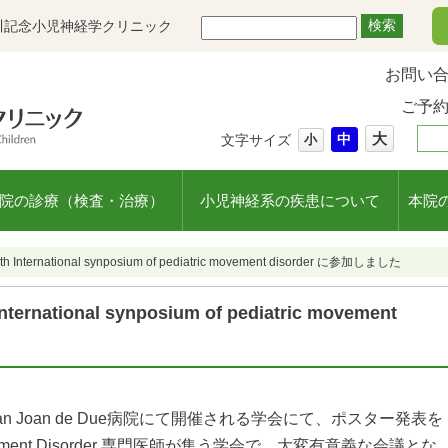
川記念小児神経学クリニック
お問い
ご予
大
中
文字サイズ
小
院の診療（検査・治療）
小児神経系の疾患について
本院
ternational synposium of pediatric movement disorder に参加しました
national synposium of pediatric movement
 Joan de Due病院にて開催される学会にて、ポスター発表を
ent Disorder 専門医師が集う学会で、大変有意義な会議とな