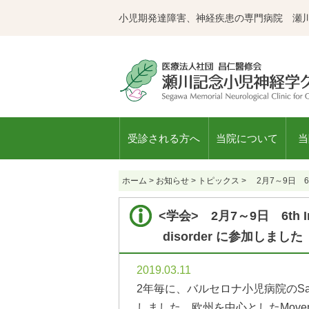
小児期発達障害、神経疾患の専門病院 瀬
受診される方へ
当院について
当
ホーム
>
お知らせ
>
トピックス
>
2月7～9日 6th In
<学会> 2月7～9日 6th Inter
disorder に参加しました
2019.03.11
2年毎に、バルセロナ小児病院のSan
しました。欧州を中心としたMovem