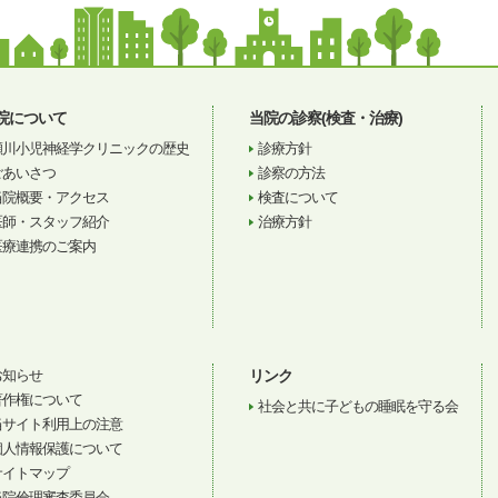
院について
当院の診察(検査・治療)
瀬川小児神経学クリニックの歴史
診療方針
ごあいさつ
診察の方法
当院概要・アクセス
検査について
医師・スタッフ紹介
治療方針
医療連携のご案内
お知らせ
リンク
著作権について
社会と共に子どもの睡眠を守る会
当サイト利用上の注意
個人情報保護について
サイトマップ
当院倫理審査委員会