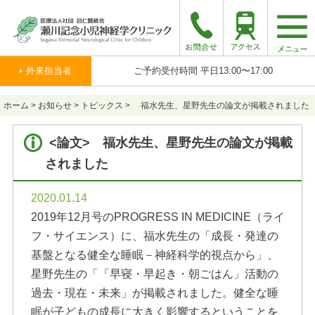
togg
navi
外来担当者
ご予約受付時間 平日13:00〜17:00
ホーム
>
お知らせ
>
トピックス
>
福水先生、星野先生の論文が掲載されました
<論文> 福水先生、星野先生の論文が掲載
されました
2020.01.14
2019年12月号のPROGRESS IN MEDICINE（ライ
フ・サイエンス）に、福水先生の「成長・発達の
基盤となる健全な睡眠－神経科学的視点から」、
星野先生の「「早寝・早起き・朝ごはん」活動の
過去・現在・未来」が掲載されました。健全な睡
眠が子どもの成長に大きく影響するということを