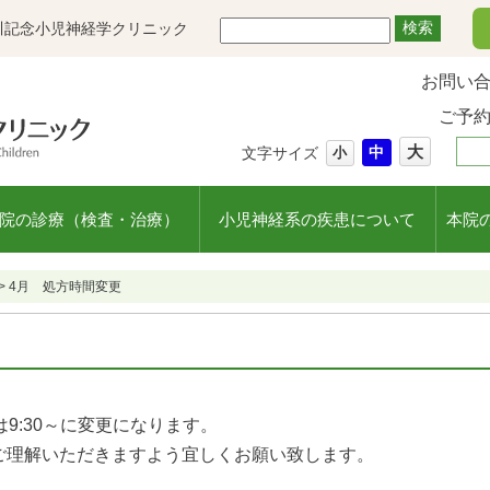
川記念小児神経学クリニック
お問い
ご予
大
中
文字サイズ
小
院の診療（検査・治療）
小児神経系の疾患について
本院
>
4月 処方時間変更
9:30～に変更になります。
ご理解いただきますよう宜しくお願い致します。