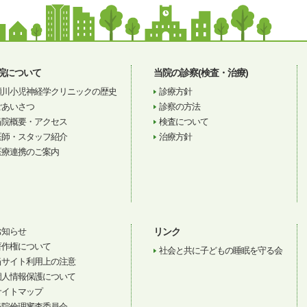
院について
当院の診察(検査・治療)
瀬川小児神経学クリニックの歴史
診療方針
ごあいさつ
診察の方法
当院概要・アクセス
検査について
医師・スタッフ紹介
治療方針
医療連携のご案内
お知らせ
リンク
著作権について
社会と共に子どもの睡眠を守る会
当サイト利用上の注意
個人情報保護について
サイトマップ
当院倫理審査委員会