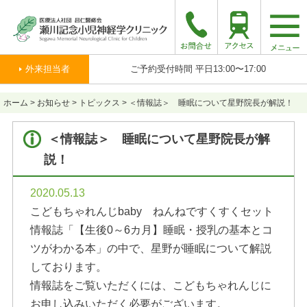
togg
navi
外来担当者
ご予約受付時間 平日13:00〜17:00
ホーム
>
お知らせ
>
トピックス
>
＜情報誌＞ 睡眠について星野院長が解説！
＜情報誌＞ 睡眠について星野院長が解
説！
2020.05.13
こどもちゃれんじbaby ねんねですくすくセット
情報誌「【生後0～6カ月】睡眠・授乳の基本とコ
ツがわかる本」の中で、星野が睡眠について解説
しております。
情報誌をご覧いただくには、こどもちゃれんじに
お申し込みいただく必要がございます。