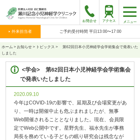
togg
navi
外来担当者
ご予約受付時間 平日13:00〜17:00
ホーム
>
お知らせ
>
トピックス
>
第62回日本小児神経学会学術集会で発表いた
しました
<学会> 第62回日本小児神経学会学術集会
で発表いたしました
2020.09.10
今年はCOVID-19の影響で、延期及び会場変更があ
り、一時は開催中止も危ぶまれましたが、無事
Web開催されることとなりました。現在、会員限
定でWeb公開中です。星野先生、福水先生が事務
局長を務めている子どもの眠り研究会は残念なが