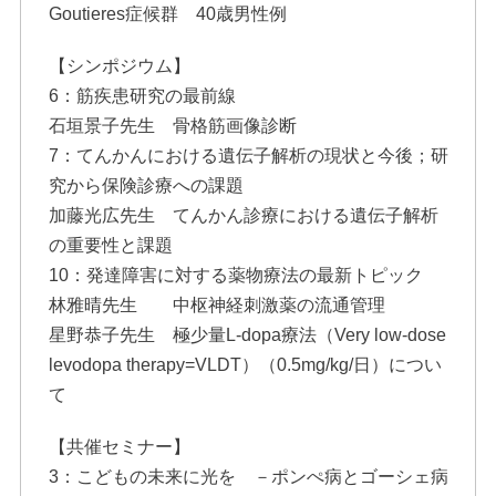
Goutieres症候群 40歳男性例
【シンポジウム】
6：筋疾患研究の最前線
石垣景子先生 骨格筋画像診断
7：てんかんにおける遺伝子解析の現状と今後；研
究から保険診療への課題
加藤光広先生 てんかん診療における遺伝子解析
の重要性と課題
10：発達障害に対する薬物療法の最新トピック
林雅晴先生 中枢神経刺激薬の流通管理
星野恭子先生 極少量L-dopa療法（Very low-dose
levodopa therapy=VLDT）（0.5mg/kg/日）につい
て
【共催セミナー】
3：こどもの未来に光を －ポンぺ病とゴーシェ病