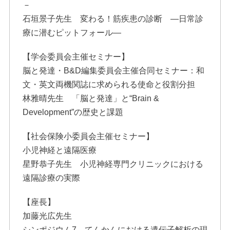
－
石垣景子先生 変わる！筋疾患の診断 ―日常診
療に潜むピットフォール―
【学会委員会主催セミナー】
脳と発達・B&D編集委員会主催合同セミナー：和
文・英文両機関誌に求められる使命と役割分担
林雅晴先生 「脳と発達」と“Brain &
Development”の歴史と課題
【社会保険小委員会主催セミナー】
小児神経と遠隔医療
星野恭子先生 小児神経専門クリニックにおける
遠隔診療の実際
【座長】
加藤光広先生
シンポジウム7 てんかんにおける遺伝子解析の現