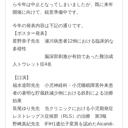
ら今年は中止となってしまいましたが、既に来年
開催に向けて、鋭意準備中です。
今年の発表内容は下記の通りです。
【ポスター発表】
星野恭子先生 瀬川病患者12例における臨床的な
多様性
脳深部刺激が有効であった難治成
人トウレット症4名
【口演】
福水道郎先生 小児神経科・小児睡眠障害外来患
者の著明な貯蔵鉄減少例における鉄剤による治療
効果
長尾ゆり先生 当クリニックにおける小児期発症
レストレッグス症候群（RLS）の治療 第3報
野﨑真紀先生 IFIH1遺伝子変異を認めたAicaridi-