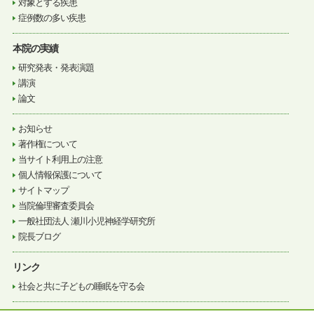
対象とする疾患
症例数の多い疾患
本院の実績
研究発表・発表演題
講演
論文
お知らせ
著作権について
当サイト利用上の注意
個人情報保護について
サイトマップ
当院倫理審査委員会
一般社団法人 瀬川小児神経学研究所
院長ブログ
リンク
社会と共に子どもの睡眠を守る会