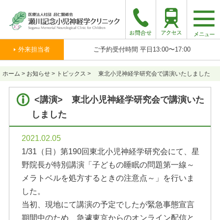
togg
navi
外来担当者
ご予約受付時間 平日13:00〜17:00
ホーム
>
お知らせ
>
トピックス
>
東北小児神経学研究会で講演いたしました
<講演> 東北小児神経学研究会で講演いた
しました
2021.02.05
1/31（日）第190回東北小児神経学研究会にて、星
野院長が特別講演「子どもの睡眠の問題第一線～
メラトベルを処方するときの注意点～」を行いま
した。
当初、現地にて講演の予定でしたが緊急事態宣言
期間中のため、急遽東京からのオンライン配信と