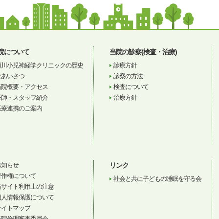
院について
当院の診察(検査・治療)
瀬川小児神経学クリニックの歴史
診療方針
ごあいさつ
診察の方法
当院概要・アクセス
検査について
医師・スタッフ紹介
治療方針
医療連携のご案内
お知らせ
リンク
著作権について
社会と共に子どもの睡眠を守る会
当サイト利用上の注意
個人情報保護について
サイトマップ
当院倫理審査委員会