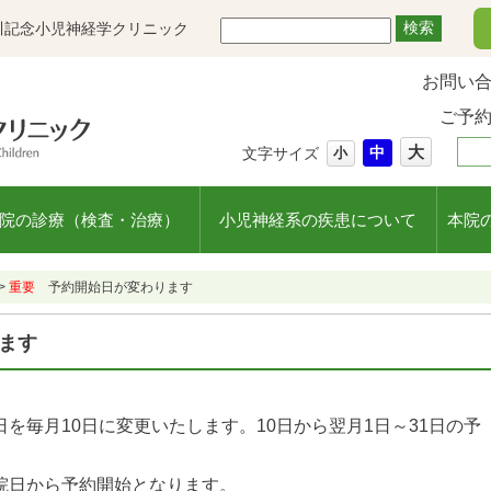
川記念小児神経学クリニック
お問い
ご予
大
中
文字サイズ
小
院の診療（検査・治療）
小児神経系の疾患について
本院
>
重要
予約開始日が変わります
ます
を毎月10日に変更いたします。10日から翌月1日～31日の予
院日から予約開始となります。