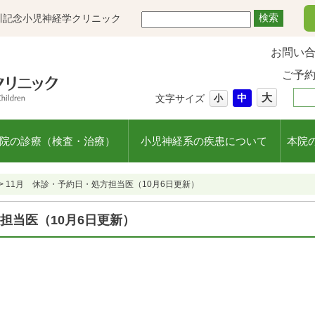
川記念小児神経学クリニック
お問い
ご予
大
中
文字サイズ
小
院の診療（検査・治療）
小児神経系の疾患について
本院
>
11月 休診・予約日・処方担当医（10月6日更新）
担当医（10月6日更新）
。