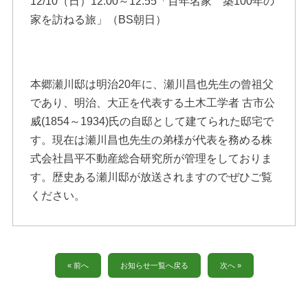
12/10（日）12:00～12:55「百年名家 築100年の
家を訪ねる旅」（BS朝日）
本郷瀬川邸は明治20年に、瀬川昌也先生の曾祖父
であり、明治、大正を代表する土木工学者 古市公
威(1854～1934)氏の自邸として建てられた邸宅で
す。現在は瀬川昌也先生の弟様が代表を務める株
式会社昌平不動産総合研究所が管理をしておりま
す。歴史ある瀬川邸が放送されますのでぜひご覧
ください。
« 前へ
お知らせ一覧へ戻る
次へ »