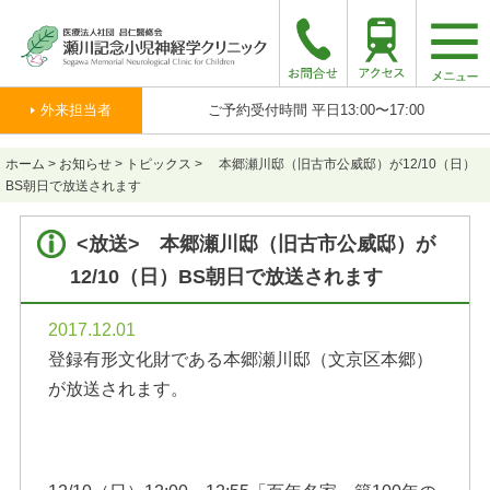
togg
navi
外来担当者
ご予約受付時間 平日13:00〜17:00
ホーム
>
お知らせ
>
トピックス
>
本郷瀬川邸（旧古市公威邸）が12/10（日）
BS朝日で放送されます
<放送> 本郷瀬川邸（旧古市公威邸）が
12/10（日）BS朝日で放送されます
2017.12.01
登録有形文化財である本郷瀬川邸（文京区本郷）
が放送されます。